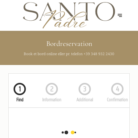
Bordreservation
Book et bord online eller pr. telefon
+39 348 932 2430