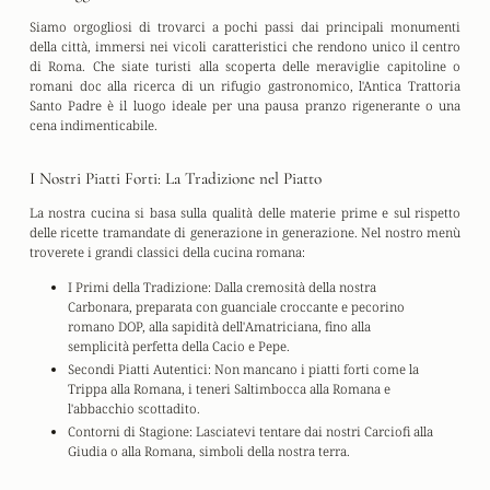
Siamo orgogliosi di trovarci a pochi passi dai principali monumenti
della città, immersi nei vicoli caratteristici che rendono unico il
centro
di Roma
. Che siate turisti alla scoperta delle meraviglie capitoline o
romani doc alla ricerca di un rifugio gastronomico, l'Antica Trattoria
Santo Padre è il luogo ideale per una pausa pranzo rigenerante o una
cena indimenticabile.
I Nostri Piatti Forti: La Tradizione nel Piatto
La nostra cucina si basa sulla qualità delle materie prime e sul rispetto
delle ricette tramandate di generazione in generazione. Nel nostro menù
troverete i grandi classici della
cucina romana
:
I Primi della Tradizione:
Dalla cremosità della nostra
Carbonara
, preparata con guanciale croccante e pecorino
romano DOP, alla sapidità dell'
Amatriciana
, fino alla
semplicità perfetta della
Cacio e Pepe
.
Secondi Piatti Autentici:
Non mancano i piatti forti come la
Trippa alla Romana
, i teneri
Saltimbocca alla Romana
e
l'abbacchio scottadito.
Contorni di Stagione:
Lasciatevi tentare dai nostri
Carciofi alla
Giudia
o alla Romana, simboli della nostra terra.