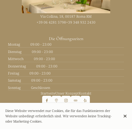
Via Collina, 18, 00187 Roma RM
+39 06 4281 5798
+39 348 932 2430
Die Öffnungszeiten
Montag
09:00 - 23:00
Dienstag
09:00 - 23:00
Mittwoch
09:00 - 23:00
Donnerstag
09:00 - 23:00
Freitag
09:00 - 23:00
Samstag
09:00 - 23:00
Sonntag
Geschlossen
Startseite
Unser Konzept
Kontakt
Diese Website verwendet nur Cookies, die für das Funktionieren der
Website unbedingt erforderlich sind. Wir verwenden keine Tracking-
© Antica Trattoria Santo Padre 2026
oder Marketing-Cookies.
Rechtlicher Hinweis
Datenschutz
Cookie-Einstellungen
Erstellt von CentralApp
Anmeldung